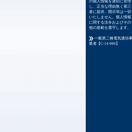
の個人情報を適切に管理
し、正当な理由無く第三
者に提供、開示等は一切
いたしません。個人情報
に関する法令およびその
他の規範を遵守します。
一般第二種電気通信
業者【C-14-986】