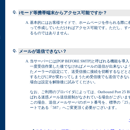
Ｑ.
iモード等携帯端末からアクセス可能ですか？
基本的にはお客様サイドで、ホームページを作られる際に
って作成していただければアクセス可能です。ただし、す
るものではありません。
事
Ｑ.
メールが送信できない？
当サーバーには[POP BEFORE SMTP]と呼ばれる機能を
一度受信作業した後でなければメールの送信が出来ないよ
たメーラーの設定にて、送受信後に接続を切断するなどと
するたびにIPが変わってしまうため受信後でも送信できな
場合は設定を解除後に試みてください。
なお、ご利用のプロバイダによっては、Outbound Port 25 Bl
ばれる迷惑メール送信規制がなされている場合がございま
この場合、送信メールサーバのポート番号を、標準の「25
ートである「587」へご変更頂く必要がございます。