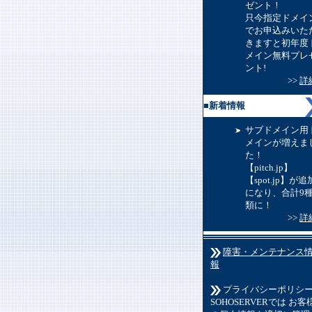
ゼント！
只今指定ドメイ
でお申込みいた
きますと初年度
メイン無料プレ
ント!
>>
詳
■
新着情報
サブドメイン用
メインが増えま
た！
【pitch.jp】
【spot.jp】が追
になり、合計9
類に！
>>
詳
障害・メンテナンス
報
プライバシーポリシ
SOHOSERVERでは お客