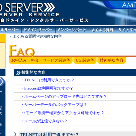
・よくある質問>技術的な内容
お申込み・料金・サービス関連等
CGI関連等
技術的な内容
技術的な内容
・TELNETは利用できますか？
・htaccessは利用可能ですか？
ー
・ホームページのアップロード先はどこですか？
申
・サーバーデータのバックアップは？
期
・iモード等携帯端末からアクセス可能ですか？
ス
・メールが送信できない？
細
レ
Ｑ.
TELNETは利用できますか？